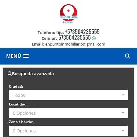
+573504235555
Teléfono fijo:
573504235555
Celular:
Email:
enpuntoinmobiliario@gmail.com
MENÚ
Búsqueda avanzada
Ciudad:
Todos
Localidad:
0 Opciones
Zona / barrio:
0 Opciones