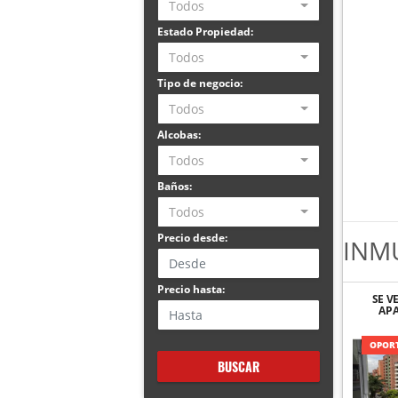
Todos
Estado Propiedad:
Todos
Tipo de negocio:
Todos
Alcobas:
Todos
Baños:
Todos
Precio desde:
INM
Precio hasta:
SE V
AP
OPORT
BUSCAR