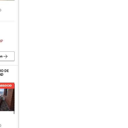
O
OP
ón
IO DE
AD
EN LA
DIO
NEGOCIO
O