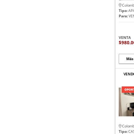
Colomb
Tipo:
AP
Para:
VE
VENTA
$980.0
Más
VEND
OPORT
Colomb
Tipo:
CA