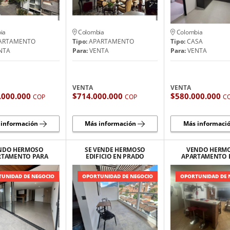
ia
Colombia
Colombia
ARTAMENTO
Tipo:
APARTAMENTO
Tipo:
CASA
NTA
Para:
VENTA
Para:
VENTA
VENTA
VENTA
.000.000
$714.000.000
$580.000.000
COP
COP
C
 información
Más información
Más informaci
NDO HERMOSO
SE VENDE HERMOSO
VENDO HERM
RTAMENTO PARA
EDIFICIO EN PRADO
APARTAMENTO 
NAR EN LAURELES
CENTRO
LOMA DEL IN
UNIDAD DE NEGOCIO
OPORTUNIDAD DE NEGOCIO
OPORTUNIDAD DE 