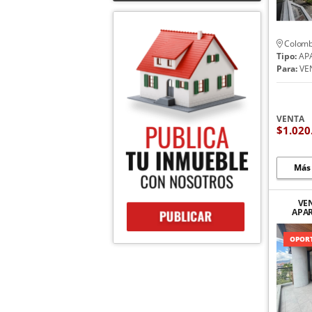
Colomb
Tipo:
AP
Para:
VE
VENTA
$1.020
Más
VE
APA
ESTRE
OPORT