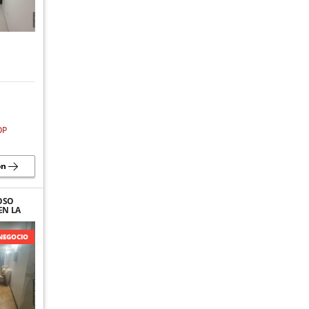
OP
ón
OSO
EN LA
DIO
NEGOCIO