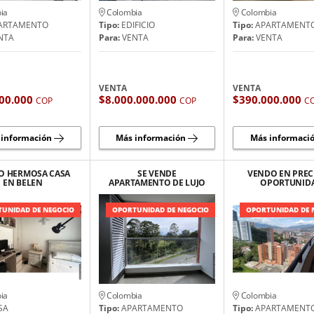
ia
Colombia
Colombia
ARTAMENTO
Tipo:
EDIFICIO
Tipo:
APARTAMENT
NTA
Para:
VENTA
Para:
VENTA
VENTA
VENTA
00.000
$8.000.000.000
$390.000.000
COP
COP
C
 información
Más información
Más informaci
O HERMOSA CASA
SE VENDE
VENDO EN PREC
EN BELEN
APARTAMENTO DE LUJO
OPORTUNID
EN RIONEGRO
APARTAMENTO 
LOMA DEL IN
UNIDAD DE NEGOCIO
OPORTUNIDAD DE NEGOCIO
OPORTUNIDAD DE 
ia
Colombia
Colombia
SA
Tipo:
APARTAMENTO
Tipo:
APARTAMENT