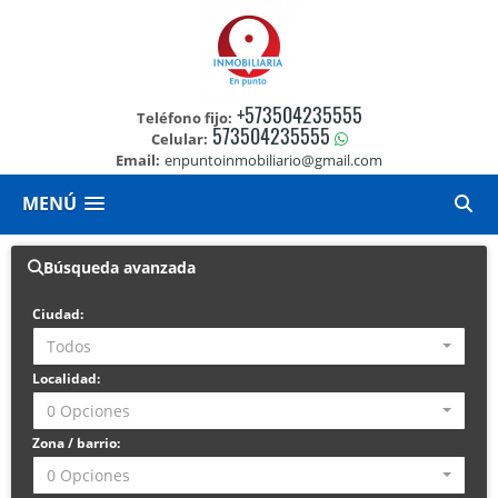
+573504235555
Teléfono fijo:
573504235555
Celular:
Email:
enpuntoinmobiliario@gmail.com
MENÚ
Búsqueda avanzada
Ciudad:
Todos
Localidad:
0 Opciones
Zona / barrio:
0 Opciones