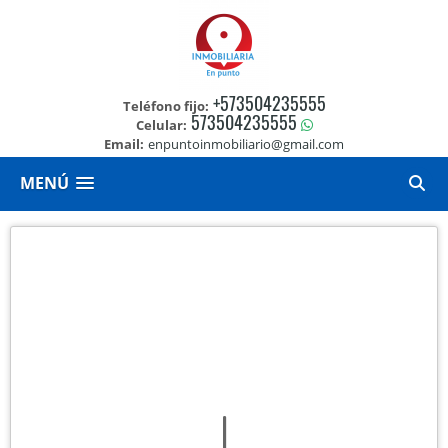
+573504235555
Teléfono fijo:
573504235555
Celular:
Email:
enpuntoinmobiliario@gmail.com
MENÚ