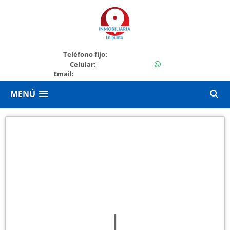
+573504235555
Teléfono fijo:
573504235555
Celular:
Email:
enpuntoinmobiliario@gmail.com
MENÚ