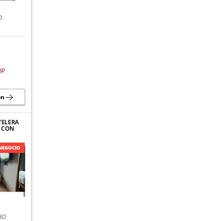
O
OP
ón
TELERA
O CON
IAL
L
NEGOCIO
IO