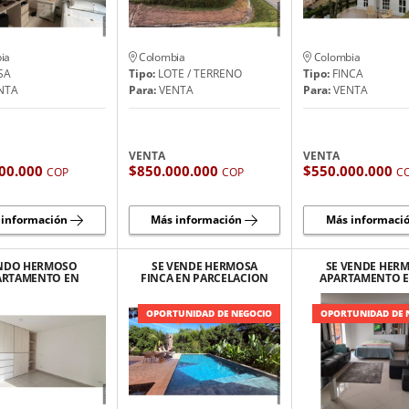
ia
Colombia
Colombia
SA
Tipo:
LOTE / TERRENO
Tipo:
FINCA
NTA
Para:
VENTA
Para:
VENTA
VENTA
VENTA
00.000
$850.000.000
$550.000.000
COP
COP
C
 información
Más información
Más informaci
NDO HERMOSO
SE VENDE HERMOSA
SE VENDE HER
ARTAMENTO EN
FINCA EN PARCELACION
APARTAMENTO E
ENVIGADO
EN SAN GERONIMO
PALMAS
OPORTUNIDAD DE NEGOCIO
OPORTUNIDAD DE 