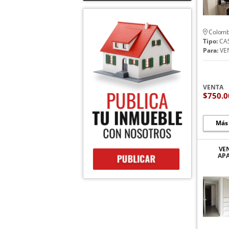
Colomb
Tipo:
CA
Para:
VE
VENTA
$750.0
Más
VE
AP