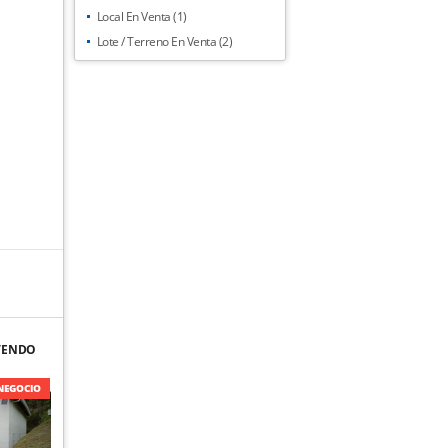
Local En Venta (1)
Lote / Terreno En Venta (2)
VENDO
A EN
NEGOCIO