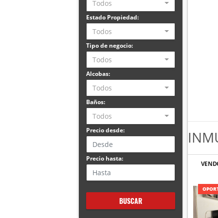
Todos
Estado Propiedad:
Todos
Tipo de negocio:
Todos
Alcobas:
Todos
Baños:
Todos
Precio desde:
INM
Precio hasta:
VEND
OPORT
BUSCAR