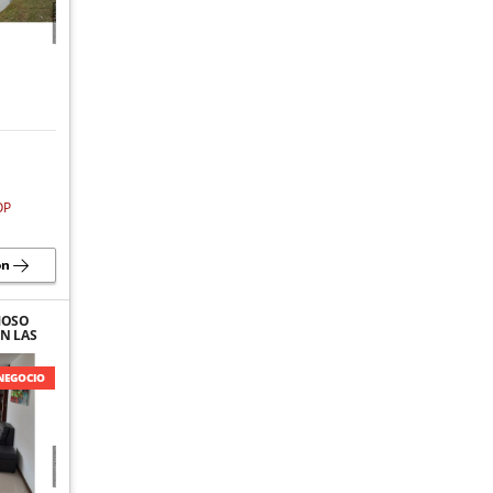
OP
ón
MOSO
N LAS
NEGOCIO