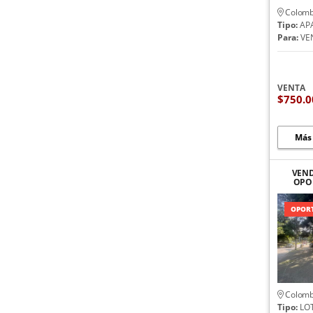
Colomb
Tipo:
AP
Para:
VE
VENTA
$750.0
Más
VEND
OPO
L
OPORT
Colomb
Tipo:
LOT