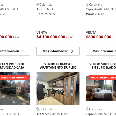
ia
Colombia
Colombia
ARTAMENTO
Tipo:
FINCA
Tipo:
APARTAMENT
NTA
Para:
VENTA
Para:
VENTA
VENTA
VENTA
00.000
$4.100.000.000
$800.000.000
COP
COP
C
 información
Más información
Más informaci
O EN PRECIO DE
VENDO HERMOSO
VENDO SUITE HO
RTUNIDAD CASA
APARTAMENTO DUPLEX
EN EL POBLAD
OTE EN LA 33
EN BELLO, PRECIO DE
GRAN POTENC
OPORTUNIDAD
COMERCIA
UNIDAD DE NEGOCIO
OPORTUNIDAD DE 
ia
Colombia
Colombia
E / TERRENO
Tipo:
APARTAMENTO
Tipo:
APARTAESTUD